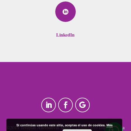

LinkedIn
Si continúas usando este sitio, aceptas el uso de cookies.
Más
©2019 Terapias Alternativas Maite –
Diseño web
Digital Media