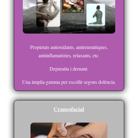
Propietats antioxidants, antireumàtiques,
antiinflamatòries, relaxants, etc.
Depuratiu i drenant.
Una àmplia gamma per escollir segons dolència.
Craneofacial