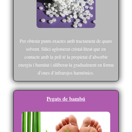
Per obtenir punts exactes amb tractament de quars
solvent. Silici aglomerat cristal·litzat que en
contacte amb la pell té la propietat d’absorbir
energia i humitat i alliberar-la gradualment en forma
d’ones d’infrarojos harmònics.
Pegats de bambú