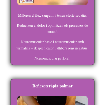
Milloren el flux sanguini i tenen efecte sedatiu.
Redueixen el dolor i optimitzen els processos de
curació.
Neuromuscular bàsic i neuromuscular amb
turmalina – desprèn calor i allibera ions negatius.
Neuromuscular perforat.
Reflexoteràpia palmar