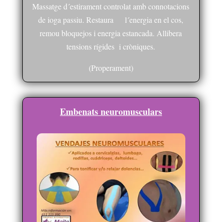
Massatge d´estirament controlat amb connotacions
de ioga passiu. Restaura l´energia en el cos,
remou bloquejos i energia estancada. Allibera
tensions rígides i cròniques.
(Properament)
Embenats neuromusculars