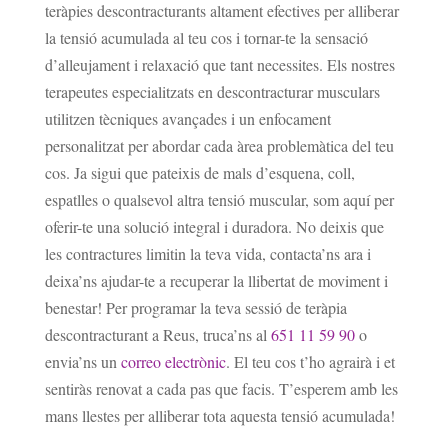
teràpies descontracturants altament efectives per alliberar
la tensió acumulada al teu cos i tornar-te la sensació
d’alleujament i relaxació que tant necessites. Els nostres
terapeutes especialitzats en descontracturar musculars
utilitzen tècniques avançades i un enfocament
personalitzat per abordar cada àrea problemàtica del teu
cos. Ja sigui que pateixis de mals d’esquena, coll,
espatlles o qualsevol altra tensió muscular, som aquí per
oferir-te una solució integral i duradora. No deixis que
les contractures limitin la teva vida, contacta’ns ara i
deixa’ns ajudar-te a recuperar la llibertat de moviment i
benestar! Per programar la teva sessió de teràpia
descontracturant a Reus, truca’ns al
651 11 59 90
o
envia’ns un
correo electrònic
. El teu cos t’ho agrairà i et
sentiràs renovat a cada pas que facis. T’esperem amb les
mans llestes per alliberar tota aquesta tensió acumulada!