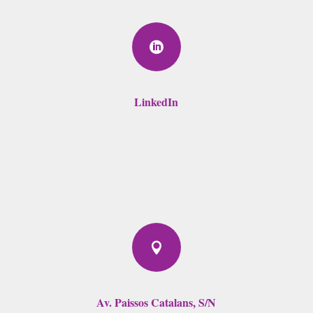

LinkedIn

Av. Paissos Catalans, S/N