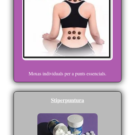
Moxas individuals per a punts essencials.
Stiperpuntura