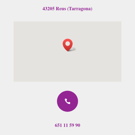
43205 Reus (Tarragona)

651 11 59 90