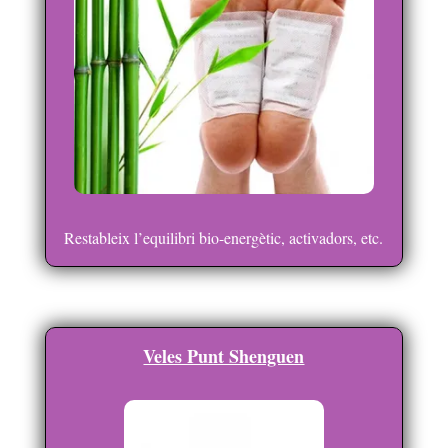
Restableix l’equilibri bio-energètic, activadors, etc.
Veles Punt Shenguen