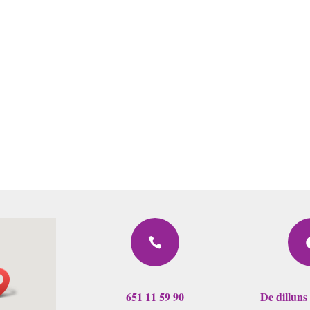

651 11 59 90
De dilluns