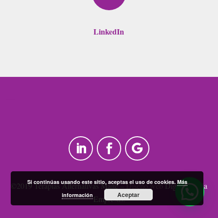
LinkedIn
Si continúas usando este sitio, aceptas el uso de cookies.
Más
©2019 Terapias Alternativas Maite –
Diseño web
Digital Media
Aceptar
información
Empresas.