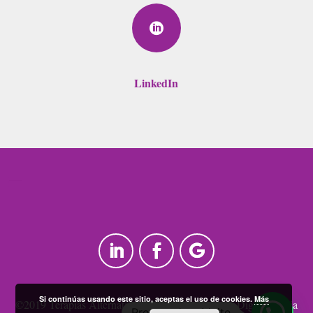

LinkedIn
Si continúas usando este sitio, aceptas el uso de cookies.
Más
©2019 Terapias Alternativas Maite –
Diseño web
Digital Media
Preguntale a Maite