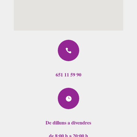

651 11 59 90

De dilluns a divendres
de 8:00 h a 20:00 h