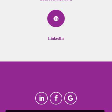

LinkedIn