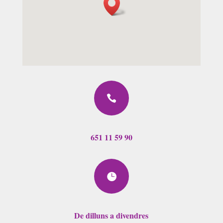

651 11 59 90

De dilluns a divendres