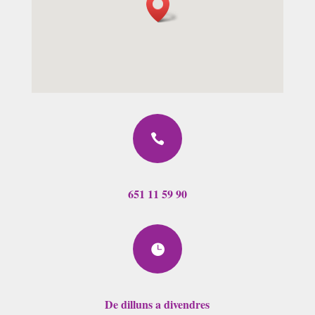

651 11 59 90

De dilluns a divendres