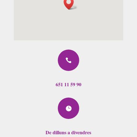

651 11 59 90

De dilluns a divendres