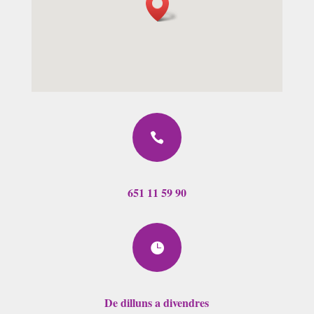

651 11 59 90

De dilluns a divendres