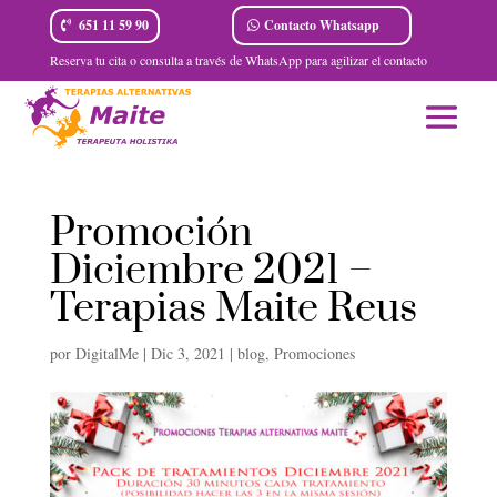
Contacto Whatsapp
651 11 59 90
Reserva tu cita o consulta a través de WhatsApp para agilizar el contacto
Promoción
Diciembre 2021 –
Terapias Maite Reus
por
DigitalMe
|
Dic 3, 2021
|
blog
,
Promociones