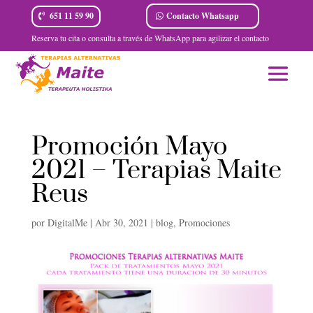
Contacto Whatsapp
651 11 59 90
Reserva tu cita o consulta a través de WhatsApp para agilizar el contacto
Promoción Mayo
2021 – Terapias Maite
Reus
por
DigitalMe
|
Abr 30, 2021
|
blog
,
Promociones