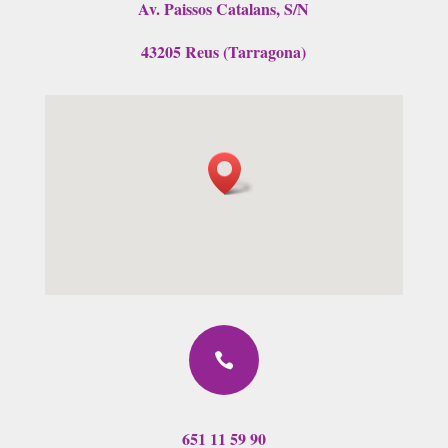
Av. Paissos Catalans, S/N
43205 Reus (Tarragona)

651 11 59 90