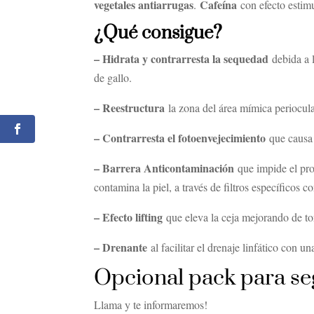
vegetales antiarrugas
Cafeína
.
con efecto estimu
¿Qué consigue?
– Hidrata y contrarresta la sequedad
debida a l
de gallo.
– Reestructura
la zona del área mímica periocula
– Contrarresta el fotoenvejecimiento
que causa a
– Barrera Anticontaminación
que impide el pr
contamina la piel, a través de filtros específicos c
– Efecto lifting
que eleva la ceja mejorando de ton
– Drenante
al facilitar el drenaje linfático con 
Opcional pack para se
Llama y te informaremos!