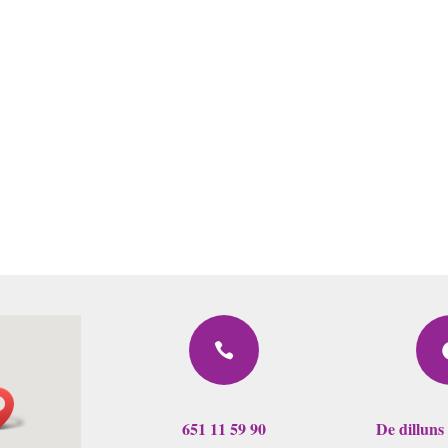

651 11 59 90
De dilluns